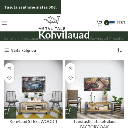
Tasuta saatmine alates 50€.
EESTI
0
Kohvilauad
Esileht
Tööstusmööbel
Kohvilauad
Showing all 7 results
Näita külgriba
Kohvilaud STEEL WOOD 1
Tööstuslik loft kohvilaud
FACTORY OAK