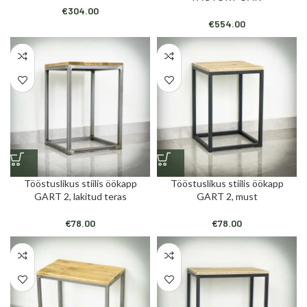
€
304.00
€
554.00
Tööstuslikus stiilis öökapp
Tööstuslikus stiilis öökapp
GART 2, lakitud teras
GART 2, must
€
78.00
€
78.00