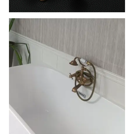
Metallist
tugevus
kaunistatud
mööbel
Vaata lähemalt