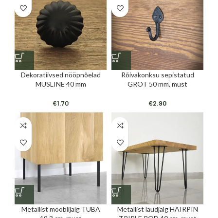
Dekoratiivsed nööpnõelad
Rõivakonksu sepistatud
MUSLINE 40 mm
GROT 50 mm, must
€
1.70
€
2.90
Metallist mööblijalg TUBA
Metallist laudjalg HAIRPIN