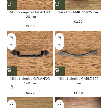
Mööbli käepide ORLANDO
Täkk PYRAMID 25×25 mm
120 mm
€
2.70
€
2.30
Mööbli käepide ORLANDO
Mööbli käepide CABLE 120
160 mm
mm
€
3.70
€
3.40