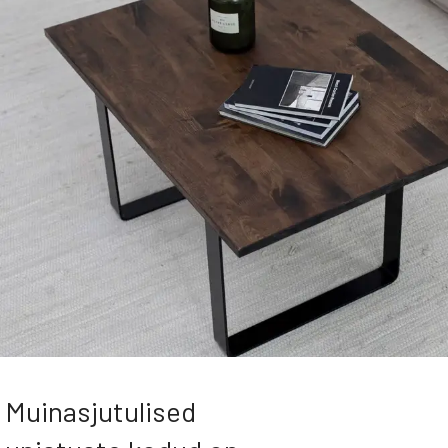
Tugevad
Muinasjutulised
üksikasjad