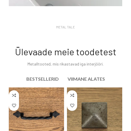
Vintage kraanid
köögi ja vanni
METAL TALE
jaoks
Vaata lähemalt
Ülevaade meie toodetest
Metalltooted, mis rikastavad iga interjööri.
BESTSELLERID
VIIMANE ALATES