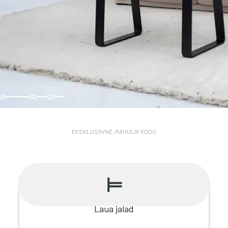
01
02
03
EKSKLUSIIVNE, RAHULIK KODU
⊨
Laua jalad