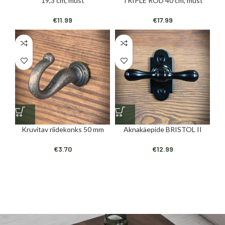
19,3 cm, must
TRIPLE ROD 40 cm, must
€
11.99
€
17.99
Kruvitav riidekonks 50 mm
Aknakäepide BRISTOL II
€
3.70
€
12.99