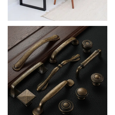
Dream Homes ja
rahulikud
lahendused
Vaata lähemalt