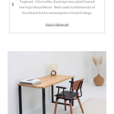
Tugevad, tööstusliku disainiga laua jalad lisavad
teie koju luksuslikkust. Neid saab kombineerida nii
moodsate kui ka vanaaegsete interjööridega.
Vaata lähemalt