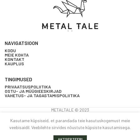
NAVIGATSIOON
KODU
MEIE KOHTA
KONTAKT
KAUPLUS
TINGIMUSED
PRIVAATSUSPOLIITIKA
OSTU- JA MÜÜGIEESKIRJAD
VAHETUS- JA TAGASTAMISPOLIITIKA
METALTALE © 2023
Kasutame küpsiseid, et parandada teie kasutuskogemust meie
Tööstuslikus
veebisaidil. Veebilehte sirvides nõustute küpsiste kasutamisega.
LISA KORVI
1
0
€
78.00
stiilis öökapp
laos
Alternative:
OSTA NÜÜD
GART 2, must
oovide nimekiri
auplus
Käru
Minu konto
AKTSEPTEERI