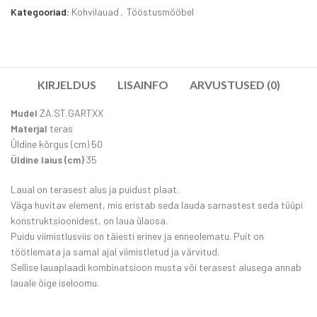
Kategooriad:
Kohvilauad
,
Tööstusmööbel
KIRJELDUS
LISAINFO
ARVUSTUSED (0)
Mudel
ZA.ST.GARTXX
Materjal
teras
Üldine kõrgus (cm) 50
Üldine laius (cm)
35
Laual on terasest alus ja puidust plaat.
Väga huvitav element, mis eristab seda lauda sarnastest seda tüüpi
konstruktsioonidest, on laua ülaosa.
Puidu viimistlusviis on täiesti erinev ja enneolematu. Puit on
töötlemata ja samal ajal viimistletud ja värvitud.
Sellise lauaplaadi kombinatsioon musta või terasest alusega annab
lauale õige iseloomu.