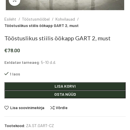
Click to enlarge
Esileht
Tööstusmööbel
Kohvilauad
Tööstuslikus stiilis öökapp GART 2, must
Tööstuslikus stiilis öökapp GART 2, must
€
78.00
Eeldatav tarneaeg:
5-10 d.d.
1 laos
Alternative:
LISA KORVI
OSTA NÜÜD
Lisa soovinimekirja
Võrdle
Tootekood:
ZA.ST.GART-CZ