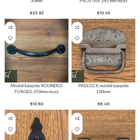
30mm
PROSTAK 245 mm must
€
23.92
€
10.45
Mööbli käepide ROUNDED
PADLOCK mööbli käepide
FORGED 250mm must
100mm
€
10.60
€
6.40