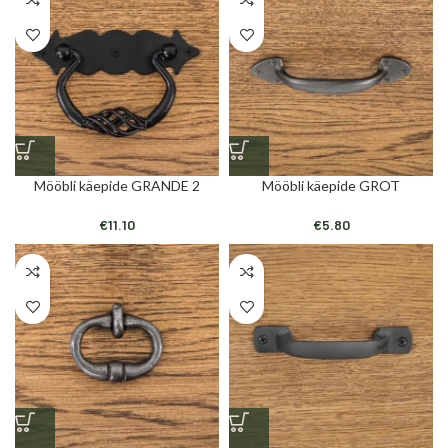
Mööbli käepide GRANDE 2
Mööbli käepide GROT
€
11.10
€
5.80