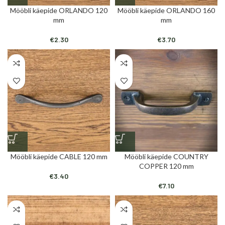
Mööbli käepide ORLANDO 120
Mööbli käepide ORLANDO 160
mm
mm
€
2.30
€
3.70
Mööbli käepide CABLE 120 mm
Mööbli käepide COUNTRY
COPPER 120 mm
€
3.40
€
7.10