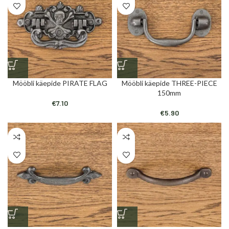
Mööbli käepide PIRATE FLAG
Mööbli käepide THREE-PIECE
150mm
€
7.10
€
5.90