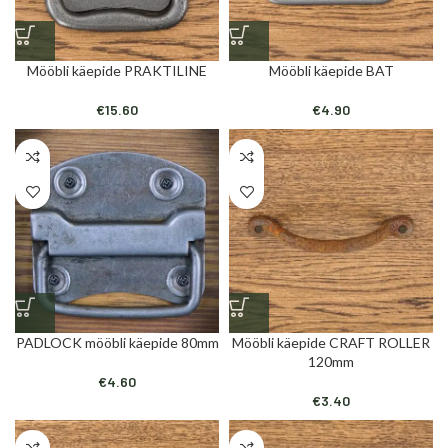
Mööbli käepide PRAKTILINE
Mööbli käepide BAT
€
15.60
€
4.90
PADLOCK mööbli käepide 80mm
Mööbli käepide CRAFT ROLLER
120mm
€
4.60
€
3.40