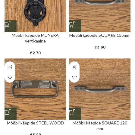
Mööbli käepide MUNERA
Mööbli käepide SQUARE 155mm
vertikaalne
€
3.60
€
2.70
Mööbli käepide STEEL WOOD
Mööbli käepide SQUARE 120
mm
€
5.90