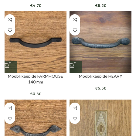
€
4.70
€
5.20
Mööbli käepide FARMHOUSE
Mööbli käepide HEAVY
140 mm
€
5.50
€
3.60