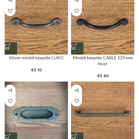
Kõver mööbli käepide LUKO
Mööbli käepide CABLE 120 mm
must
€
3.10
€
5.80