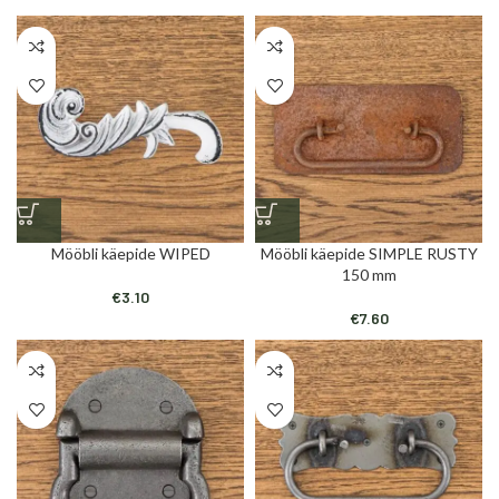
Mööbli käepide WIPED
Mööbli käepide SIMPLE RUSTY
150 mm
€
3.10
€
7.60