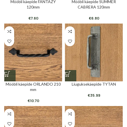
Mööbli käepide FANTAZY
Mööbli käepide SUMMER
120mm
CABRERA 120mm
€
7.60
€
6.80
Mööbli käepide ORLANDO 210
Liuguksekäepide TYTAN
mm
€
35.99
€
10.70