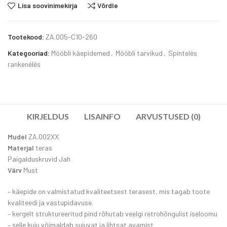
Lisa soovinimekirja
Võrdle
Tootekood:
ZA.005-C10-260
Kategooriad:
Mööbli käepidemed
,
Mööbli tarvikud
,
Spintelės
rankenėlės
KIRJELDUS
LISAINFO
ARVUSTUSED (0)
Mudel
ZA.002XX
Materjal
teras
Paigalduskruvid Jah
Värv
Must
– käepide on valmistatud kvaliteetsest terasest, mis tagab toote
kvaliteedi ja vastupidavuse.
– kergelt struktureeritud pind rõhutab veelgi retrohõngulist iseloomu
– selle kuju võimaldab sujuvat ja lihtsat avamist