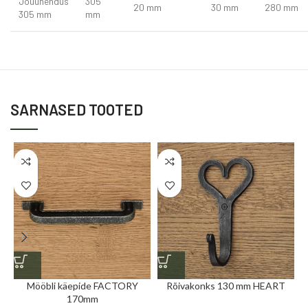
Jõuühendus
305
20 mm
30 mm
280 mm
305 mm
mm
SARNASED TOOTED
Mööbli käepide FACTORY
Rõivakonks 130 mm HEART
170mm