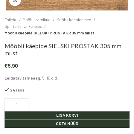
Click to enlarge
Esileht
Mööbli tarvikud
Mööbli käepidemed
Spintelės rankenėlės
Mööbli käepide SIELSKI PROSTAK 305 mm must
Mööbli käepide SIELSKI PROSTAK 305 mm
must
€
5.90
Eeldatav tarneaeg:
5-10 d.d.
24 laos
Alternative:
LISA KORVI
OSTA NÜÜD