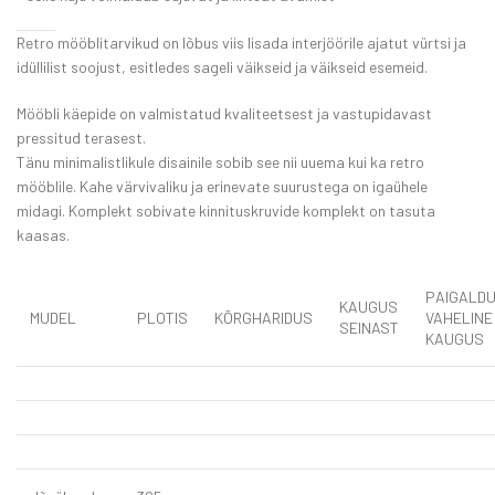
Retro mööblitarvikud on lõbus viis lisada interjöörile ajatut vürtsi ja
idüllilist soojust, esitledes sageli väikseid ja väikseid esemeid.
Mööbli käepide on valmistatud kvaliteetsest ja vastupidavast
pressitud terasest.
Tänu minimalistlikule disainile sobib see nii uuema kui ka retro
mööblile. Kahe värvivaliku ja erinevate suurustega on igaühele
midagi. Komplekt sobivate kinnituskruvide komplekt on tasuta
kaasas.
PAIGALD
KAUGUS
MUDEL
PLOTIS
KÕRGHARIDUS
VAHELINE
SEINAST
KAUGUS