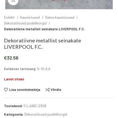
Click to enlarge
Esileht
Kaunistused
Seina kaunistused
Dekoratiivsed pudelikorgid
Dekoratiivne metallist seinakate LIVERPOOL F.C.
Dekoratiivne metallist seinakate
LIVERPOOL F.C.
€
32.56
Eeldatav tarneaeg:
5-10 d.d.
Laost otsas
Lisa soovinimekirja
Võrdle
Tootekood:
FJ.JHBC.2308
Kategooria:
Dekoratiivsed pudelikorgid