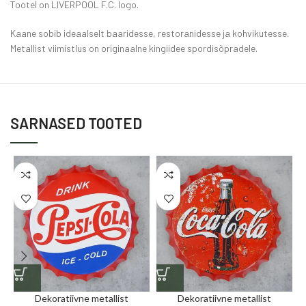
Tootel on LIVERPOOL F.C. logo.
Kaane sobib ideaalselt baaridesse, restoranidesse ja kohvikutesse.
Metallist viimistlus on originaalne kingiidee spordisõpradele.
SARNASED TOOTED
Dekoratiivne metallist
Dekoratiivne metallist