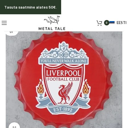
Tasuta saatmine alates 50€.
EESTI
0
SOLD O
UT