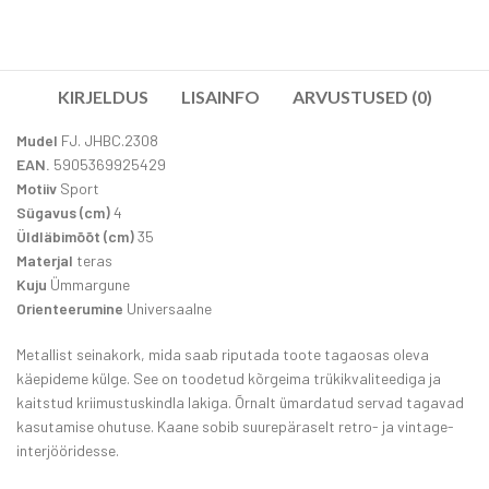
KIRJELDUS
LISAINFO
ARVUSTUSED (0)
Mudel
FJ. JHBC.2308
EAN.
5905369925429
Motiiv
Sport
Sügavus (cm)
4
Üldläbimõõt (cm)
35
Materjal
teras
Kuju
Ümmargune
Orienteerumine
Universaalne
Metallist seinakork, mida saab riputada toote tagaosas oleva
käepideme külge. See on toodetud kõrgeima trükikvaliteediga ja
kaitstud kriimustuskindla lakiga. Õrnalt ümardatud servad tagavad
kasutamise ohutuse. Kaane sobib suurepäraselt retro- ja vintage-
interjööridesse.