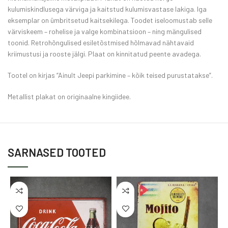
kulumiskindlusega värviga ja kaitstud kulumisvastase lakiga. Iga
eksemplar on ümbritsetud kaitsekilega. Toodet iseloomustab selle
värviskeem – rohelise ja valge kombinatsioon – ning mängulised
toonid. Retrohõngulised esiletõstmised hõlmavad nähtavaid
kriimustusi ja rooste jälgi. Plaat on kinnitatud peente avadega.
Tootel on kirjas “Ainult Jeepi parkimine – kõik teised purustatakse”.
Metallist plakat on originaalne kingiidee.
SARNASED TOOTED