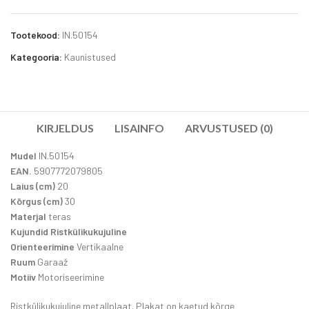
Tootekood:
IN.50154
Kategooria:
Kaunistused
KIRJELDUS
LISAINFO
ARVUSTUSED (0)
Mudel
IN.50154
EAN.
5907772079805
Laius (cm)
20
Kõrgus (cm)
30
Materjal
teras
Kujundid Ristkülikukujuline
Orienteerimine
Vertikaalne
Ruum
Garaaž
Motiiv
Motoriseerimine
Ristkülikukujuline metallplaat. Plakat on kaetud kõrge