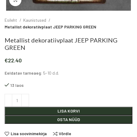
Click to enlarge
Esileht
Kaunistused
Metallist dekoratiivplaat JEEP PARKING GREEN
Metallist dekoratiivplaat JEEP PARKING
GREEN
€
22.40
Eeldatav tarneaeg:
5-10 d.d.
13 laos
Alternative:
LISA KORVI
OSTA NÜÜD
Lisa soovinimekirja
Võrdle