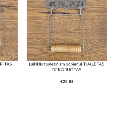
 BRITAS
Laikiklis tualetiniam popieriui TUALETAS
Tu
Į KREPŠELĮ
Į KREPŠEL
DEKORUOTAS
€
26.99