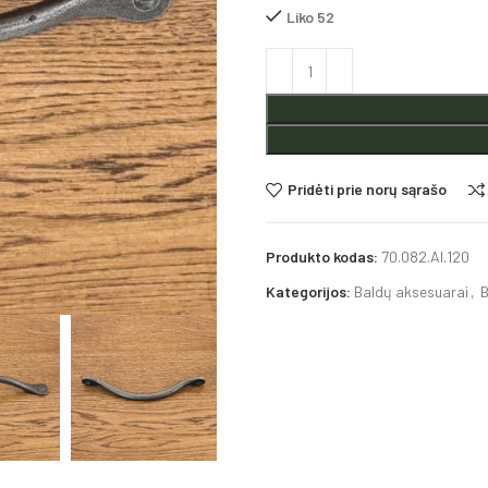
Liko 52
Alternative:
Pridėti prie norų sąrašo
Produkto kodas:
70.082.AI.120
Kategorijos:
Baldų aksesuarai
,
B