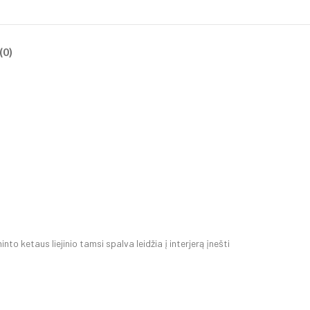
(0)
o ketaus liejinio tamsi spalva leidžia į interjerą įnešti