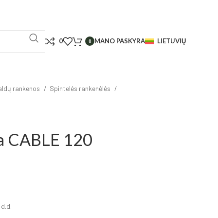
0
MANO PASKYRA
LIETUVIŲ
0
aldų rankenos
Spintelės rankenėlės
na CABLE 120
 d.d.