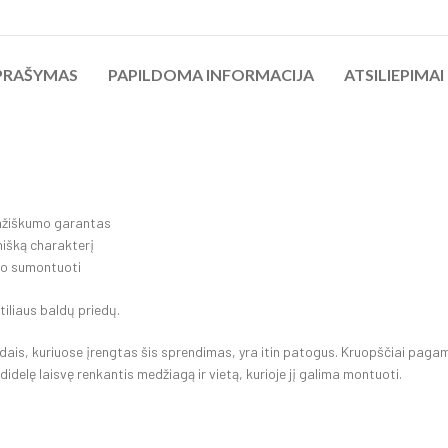
PRAŠYMAS
PAPILDOMA INFORMACIJA
ATSILIEPIMAI 
amžiškumo garantas
mišką charakterį
rgo sumontuoti
tiliaus baldų priedų.
ais, kuriuose įrengtas šis sprendimas, yra itin patogus. Kruopščiai pagamint
idelę laisvę renkantis medžiagą ir vietą, kurioje jį galima montuoti.