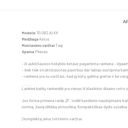
A
Modelis
70.082.AI.XX
Medžiaga
Ketus
Montavimo varžtai
Taip
Spalva
Plienas
– iš aukščiausios kokybės ketaus pagaminta rankena – ilga
– šiek tiek struktūrizuotas paviršius dar labiau sustiprina kai
– rankena yra su varžtais, kad ją būtų galima greitai ir be va
Lankinė baldų rankenėlė yra vienas iš klasikinio dizaino retro s
Jos forma primena raidę „D”, todėl kasdienis naudojimasis bald
norimą, žavią idilišką atmosferą. Kompaktiškas dydis suteikia d
Į komplektą įeina tvirtinimo varžtai.