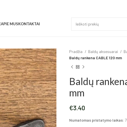
Ė
APIE MUS
KONTAKTAI
Pradžia
Baldų aksesuarai
B
Baldų rankena CABLE 120 mm
Baldų ranke
mm
€
3.40
Numatomas pristatymo laikas:
7