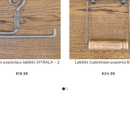
o popieriaus laikiklis SPIRALA – 2
Laikiklis tualetiniam popieriui
Į
Į KREPŠELĮ
€
19.99
€
24.99