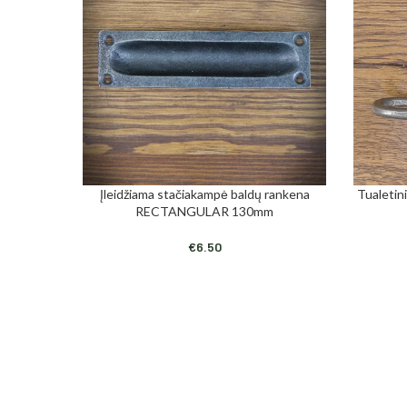
Įleidžiama stačiakampė baldų rankena
Tualetini
Į KREPŠELĮ
Į KREPŠEL
RECTANGULAR 130mm
€
6.50