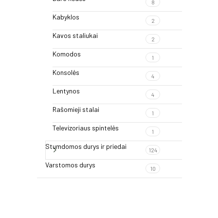
8
Kabyklos
2
Kavos staliukai
2
Komodos
1
Konsolės
4
Lentynos
4
Rašomieji stalai
1
Televizoriaus spintelės
1
Stumdomos durys ir priedai
124
Varstomos durys
10