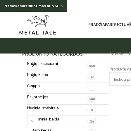
Nemokamas siuntimas nuo 50 €
PRADŽIA
PARDUOTUV
PRODUKTO KATEGORIJOS
Pradžia
P
Baldų aksesuarai
859
Produktų ne
Baldų kojos
92
Čiaupai
150
Dekoracijos
560
Mediniai stalviršiai
9
Pramoniniai baldai
24
Baro kėdės