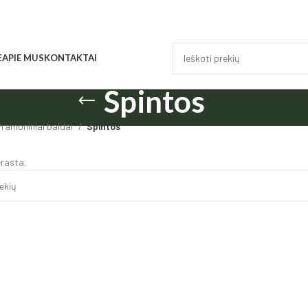
Ė
APIE MUS
KONTAKTAI
Spintos
ramoniniai baldai
Spintos
rasta.