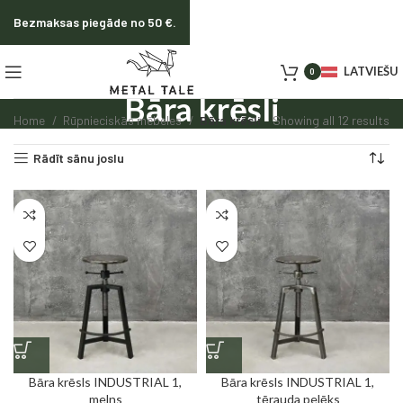
Bezmaksas piegāde no 50 €.
LATVIEŠU
0
Bāra krēsli
Home
Rūpnieciskās mēbeles
Bāra krēsli
Showing all 12 results
Rādīt sānu joslu
Bāra krēsls INDUSTRIAL 1,
Bāra krēsls INDUSTRIAL 1,
melns
tērauda pelēks