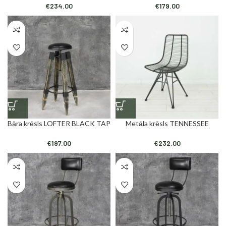
€
234.00
€
179.00
Bāra krēsls LOFTER BLACK TAP
Metāla krēsls TENNESSEE
€
197.00
€
232.00