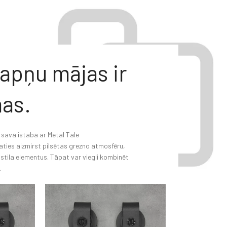
apņu mājas ir
as.
u savā istabā ar Metal Tale
aties aizmirst pilsētas grezno atmosfēru,
stila elementus. Tāpat var viegli kombinēt
.