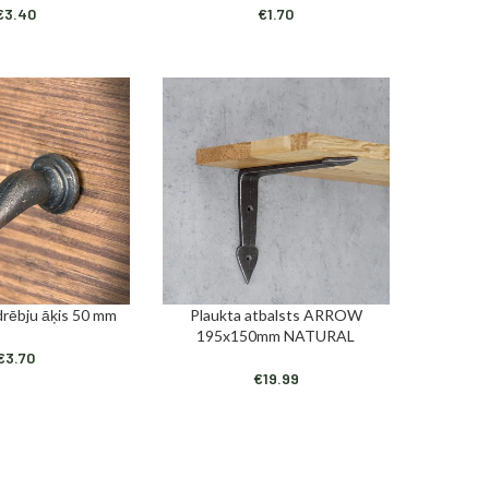
€
3.40
€
1.70
drēbju āķis 50 mm
Plaukta atbalsts ARROW
OZAM
PIEVIENOT GROZAM
195x150mm NATURAL
€
3.70
€
19.99