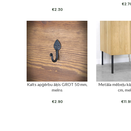
€
2.7
€
2.30
Kalts apģērbu āķis GROT 50 mm,
Metāla mēbeļu kā
PIEVIENOT GROZAM
PIEVIENOT GROZAM
melns
cm, me
€
2.90
€
11.9