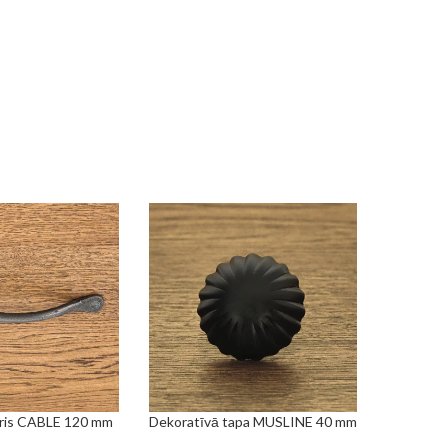
uris CABLE 120 mm
Dekoratīvā tapa MUSLINE 40 mm
OZAM
PIEVIENOT GROZAM