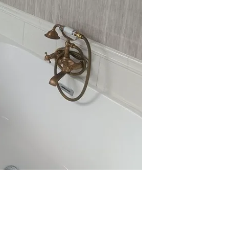
krāni
 un