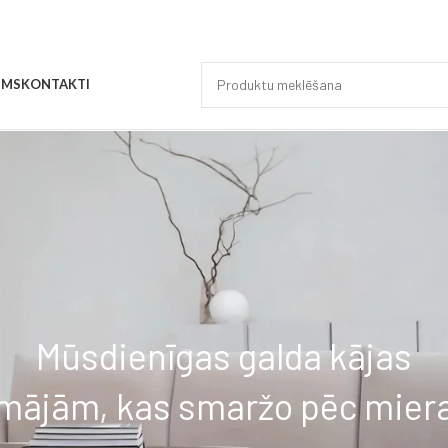
UMS
KONTAKTI
Mūsdienīgas galda kājas
mājām, kas smaržo pēc mier