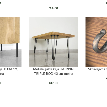
0
€
3.70
ja TUBA 19,3
Metāla galda kāja HAIRPIN
Skrūvējams 
PIEVIENOT GROZAM
PIEVIENOT GR
lna
TRIPLE ROD 40 cm, melna
9
€
17.99