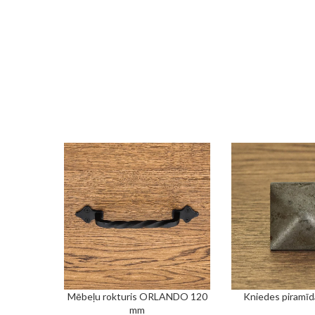
Mēbeļu rokturis ORLANDO 120
Kniedes piramī
PIEVIENOT GROZAM
PIEVIENOT GROZAM
mm