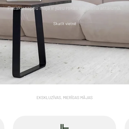
Pasaku sapņu māja ir jūsu rokas stiepiena attālumā.
Skatīt vietnē
EKSKLUZĪVAS, MIERĪGAS MĀJAS
⊩