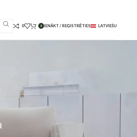
0
IENĀKT / REĢISTRĒTIES
LATVIEŠU
0
a