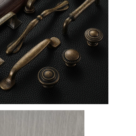
zturība
as