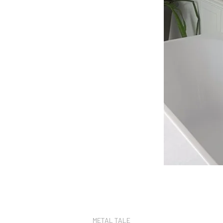
mēbeles
Skatīt vairāk
Vintage 
virtuvei
vannai
METAL TALE