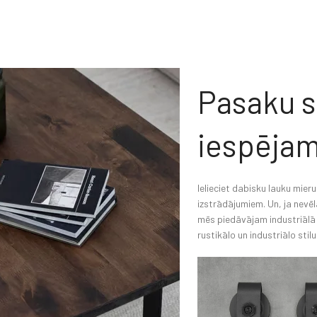
Pasaku s
iespējam
Ielieciet dabisku lauku mier
izstrādājumiem. Un, ja nevēl
mēs piedāvājam industriālā 
rustikālo un industriālo stilu