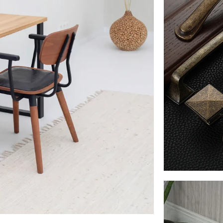
Metāla i
dekorēt