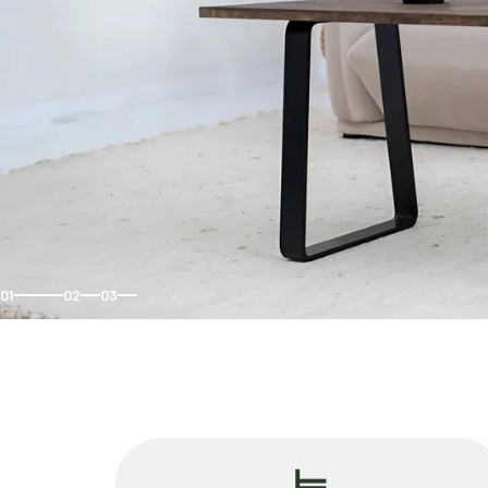
01
02
03
⊨