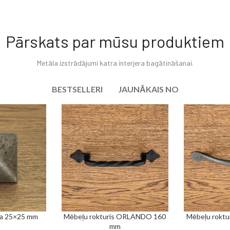
Skatīt vairāk
Pārskats par mūsu produktiem
Metāla izstrādājumi katra interjera bagātināšanai.
BESTSELLERI
JAUNĀKAIS NO
da 25×25 mm
Mēbeļu rokturis ORLANDO 160
Mēbeļu rokt
PIEVIENOT GROZAM
PIEVIENOT GR
mm