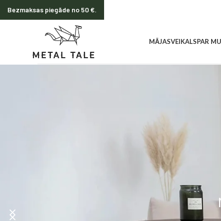
Bezmaksas piegāde no 50 €.
MĀJAS
VEIKALS
PAR M