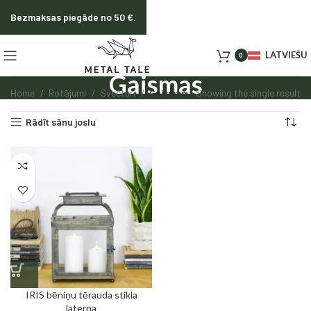
Bezmaksas piegāde no 50 €.
LATVIEŠU
0
Gaismas
Home
Rotājumi
Svečturi
Gaismas
Showing the single result
Rādīt sānu joslu
IRIS bēniņu tērauda stikla
laterna