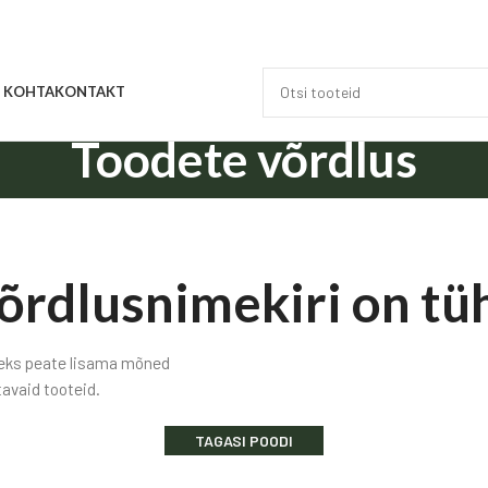
E KOHTA
KONTAKT
Toodete võrdlus
õrdlusnimekiri on tüh
iseks peate lisama mõned
tavaid tooteid.
TAGASI POODI