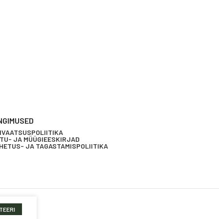
NGIMUSED
IVAATSUSPOLIITIKA
TU- JA MÜÜGIEESKIRJAD
HETUS- JA TAGASTAMISPOLIITIKA
TEERI