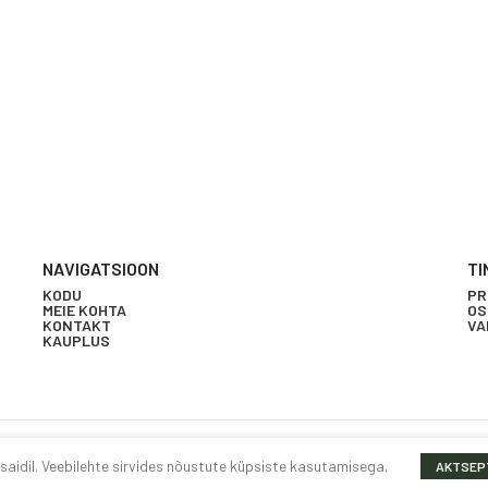
NAVIGATSIOON
TI
KODU
PR
MEIE KOHTA
OS
KONTAKT
VA
KAUPLUS
idil. Veebilehte sirvides nõustute küpsiste kasutamisega.
AKTSEP