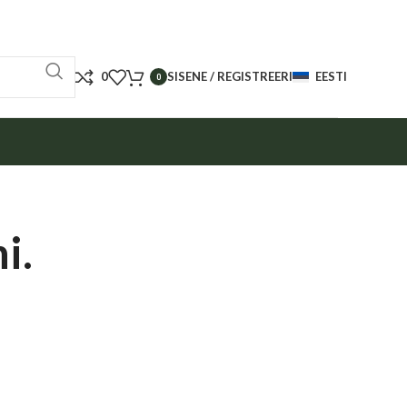
0
SISENE / REGISTREERI
EESTI
0
i.