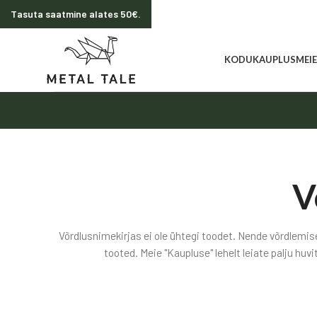
Tasuta saatmine alates 50€.
KODU
KAUPLUS
MEI
V
Võrdlusnimekirjas ei ole ühtegi toodet. Nende võrdlem
tooted.
Meie "Kaupluse" lehelt leiate palju huvi