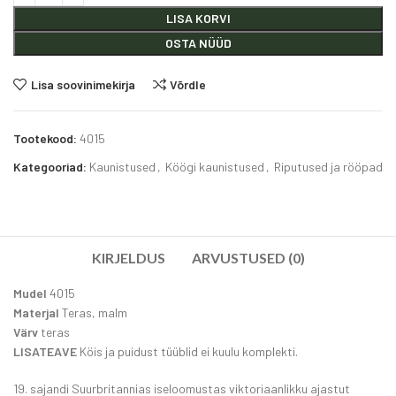
LISA KORVI
OSTA NÜÜD
Lisa soovinimekirja
Võrdle
Tootekood:
4015
Kategooriad:
Kaunistused
,
Köögi kaunistused
,
Riputused ja rööpad
KIRJELDUS
ARVUSTUSED (0)
Mudel
4015
Materjal
Teras, malm
Värv
teras
LISATEAVE
Köis ja puidust tüüblid ei kuulu komplekti.
19. sajandi Suurbritannias iseloomustas viktoriaanlikku ajastut