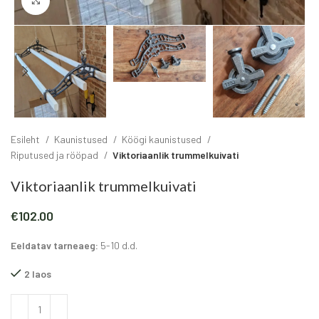
Click to enlarge
Esileht
Kaunistused
Köögi kaunistused
Riputused ja rööpad
Viktoriaanlik trummelkuivati
Viktoriaanlik trummelkuivati
€
102.00
Eeldatav tarneaeg:
5-10 d.d.
2 laos
Alternative: