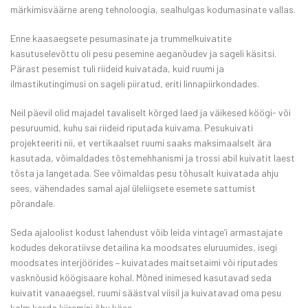
märkimisväärne areng tehnoloogia, sealhulgas kodumasinate vallas.
Enne kaasaegsete pesumasinate ja trummelkuivatite
kasutuselevõttu oli pesu pesemine aeganõudev ja sageli käsitsi.
Pärast pesemist tuli riideid kuivatada, kuid ruumi ja
ilmastikutingimusi on sageli piiratud, eriti linnapiirkondades.
Neil päevil olid majadel tavaliselt kõrged laed ja väikesed köögi- või
pesuruumid, kuhu sai riideid riputada kuivama. Pesukuivati
projekteeriti nii, et vertikaalset ruumi saaks maksimaalselt ära
kasutada, võimaldades tõstemehhanismi ja trossi abil kuivatit laest
tõsta ja langetada. See võimaldas pesu tõhusalt kuivatada ahju
sees, vähendades samal ajal üleliigsete esemete sattumist
põrandale.
Seda ajaloolist kodust lahendust võib leida vintage’i armastajate
kodudes dekoratiivse detailina ka moodsates eluruumides, isegi
moodsates interjöörides – kuivatades maitsetaimi või riputades
vasknõusid köögisaare kohal. Mõned inimesed kasutavad seda
kuivatit vanaaegsel, ruumi säästval viisil ja kuivatavad oma pesu
kolm korda kiiremini õhu käes.