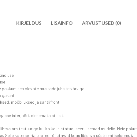
KIRJELDUS
LISAINFO
ARVUSTUSED (0)
kindluse
use
oe pakkumises olevate mustade juhiste värviga.
 garantii.
sed, mööbliuksed ja sahtlifronti.
gasse interjööri, olenemata stiilist.
i lihtsa arhitektuuriga kui ka kaunistatud, keerulisemad mudelid. Meie pak
 Selle kategooria tooted rõhutavad kogu libiseva süsteemi iseloomu ja i