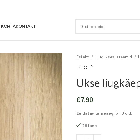
E KOHTA
KONTAKT
Esileht
Liuguksesüsteemid
Ukse liugkä
€
7.90
Eeldatav tarneaeg:
5-10 d.d.
26 laos
Alternative: