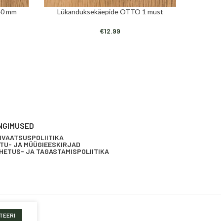
40 mm
Lükanduksekäepide OTTO 1 must
Liug
LISA KORVI
LISA KORV
€
12.99
NGIMUSED
IVAATSUSPOLIITIKA
TU- JA MÜÜGIEESKIRJAD
HETUS- JA TAGASTAMISPOLIITIKA
TEERI