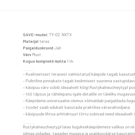
SAVE-mudel
. TY-02. NXTX
Materjal
teras
Paigalduskruvid
Jah
Värv
Must
Kogus komplekti kohta
1 tk.
– Kvaliteetsest terasest valmistatud käepide tagab kasutus
– Pulbriline pinnakate tagab keskmisest suurema vastupidav
– käsipuu värv sobib ideaalselt kõigi Rustykalneuchwyty.pl p
– töö täpsus ja tähelepanu igale detailile on täieliku mugavuse
– Käepideme universaalne olemus võimaldab paigaldada liuguk
– toodet saab edukalt kasutada praktilise väravahoidjana
– käsipuude lihtsa arhitektuuri tõttu sobivad need ideaalselt i
Rustykalneuchwyty.pl laias liuguksekäepidemete valikus on ni
silmas pidades, tagades mugava ja usaldusväärse kasutamise.