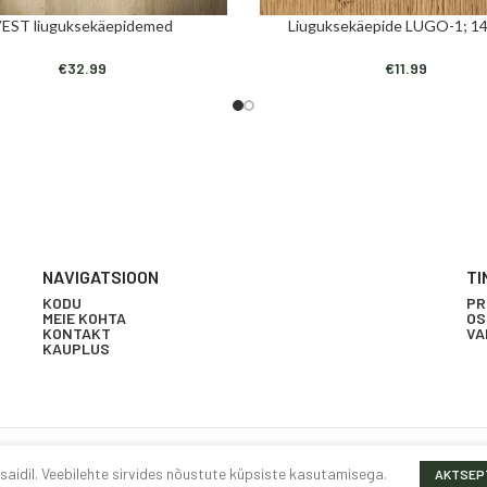
EST liuguksekäepidemed
Liuguksekäepide LUGO-1; 1
I
LISA KORVI
€
32.99
€
11.99
NAVIGATSIOON
TI
KODU
PR
MEIE KOHTA
OS
KONTAKT
VA
KAUPLUS
idil. Veebilehte sirvides nõustute küpsiste kasutamisega.
AKTSEP