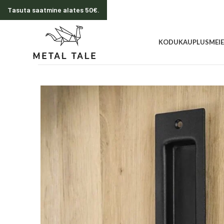
Tasuta saatmine alates 50€.
KODU
KAUPLUS
MEI