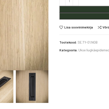
Lisa soovinimekirja
Võr
Tootekood:
SE.TY-01.NGB
Kategooria:
Ukse liugkäepideme