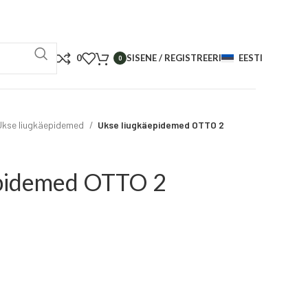
0
SISENE / REGISTREERI
EESTI
0
Ukse liugkäepidemed
Ukse liugkäepidemed OTTO 2
epidemed OTTO 2