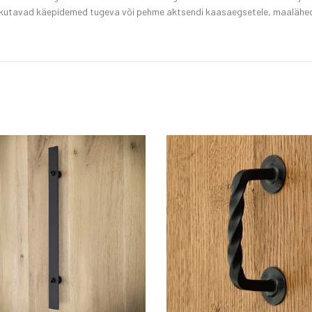
pakutavad käepidemed tugeva või pehme aktsendi kaasaegsetele, maalähedas