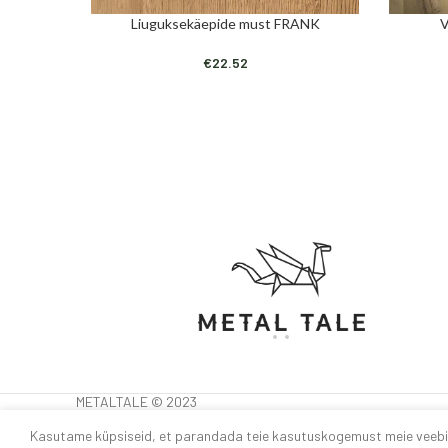
Liuguksekäepide must FRANK
V
LISA KORVI
LISA KORV
€
22.52
METALTALE © 2023
Kasutame küpsiseid, et parandada teie kasutuskogemust meie veebisa