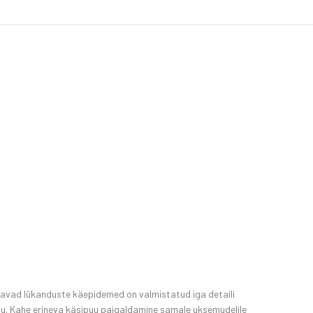
utavad lükanduste käepidemed on valmistatud iga detaili
lu. Kahe erineva käsipuu paigaldamine samale uksemudelile