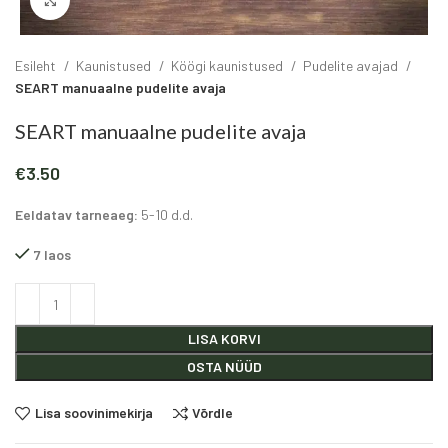
Click to enlarge
Esileht
Kaunistused
Köögi kaunistused
Pudelite avajad
SEART manuaalne pudelite avaja
SEART manuaalne pudelite avaja
€
3.50
Eeldatav tarneaeg:
5-10 d.d.
7 laos
Alternative:
LISA KORVI
OSTA NÜÜD
Lisa soovinimekirja
Võrdle