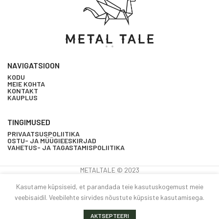
NAVIGATSIOON
KODU
MEIE KOHTA
KONTAKT
KAUPLUS
TINGIMUSED
PRIVAATSUSPOLIITIKA
OSTU- JA MÜÜGIEESKIRJAD
VAHETUS- JA TAGASTAMISPOLIITIKA
METALTALE © 2023
Kasutame küpsiseid, et parandada teie kasutuskogemust meie
SEART
veebisaidil. Veebilehte sirvides nõustute küpsiste kasutamisega.
LI
manuaalne
7
0
€
3.50
laos
pudelite
Alternative:
OSTA NÜÜ
oovide nimekiri
auplus
Käru
Minu konto
AKTSEPTEERI
avaja