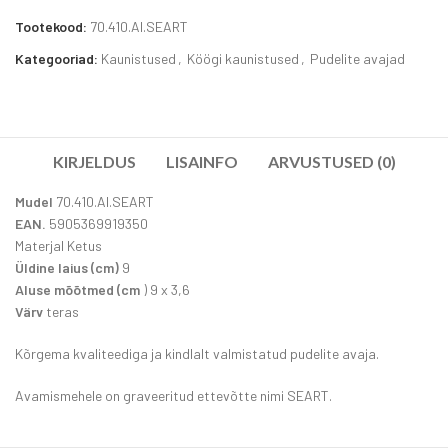
Tootekood:
70.410.AI.SEART
Kategooriad:
Kaunistused
,
Köögi kaunistused
,
Pudelite avajad
KIRJELDUS
LISAINFO
ARVUSTUSED (0)
Mudel
70.410.AI.SEART
EAN.
5905369919350
Materjal Ketus
Üldine laius (cm)
9
Aluse mõõtmed (cm
) 9 x 3,6
Värv
teras
Kõrgema kvaliteediga ja kindlalt valmistatud pudelite avaja.
Avamismehele on graveeritud ettevõtte nimi SEART.