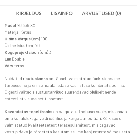
KIRJELDUS
LISAINFO
ARVUSTUSED (0)
Mudel
70.338.XX
Materjal Ketus
Üldine kõrgus (cm)
100
Üldine laius (cm) 70
Koguprojektsioon (cm)
3
Liik
Double
Värv
teras
Näidatud
riputuskonks
on täpselt valmistatud funktsionaalse
tarbeeseme ja erilise maalähedase kaunistuse kombinatsioonina.
Õigesti valitud sisustustarvikud suurendavad oluliselt nende
esteetilist visuaalset tunnetust.
Kavandatav topeltkonks
on paigutatud hobuserauale, mis annab
oma kohalolekuga veidi idüllilise ja kerge atmosfääri. Kõik see on
valmistatud kvaliteetsetest terasesulamitest, mis tagavad
vastupidava ja tõrgeteta kasutamise ilma kahjustuste võimaluseta.