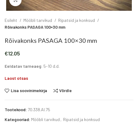
Click to enlarge
Esileht
Mööbli tarvikud
Ripatsid ja konksud
Rõivakonks PASAGA 100×30 mm
Rõivakonks PASAGA 100×30 mm
€
12.05
Eeldatav tarneaeg:
5-10 d.d.
Laost otsas
Lisa soovinimekirja
Võrdle
Tootekood:
70.338.AI.75
Kategooriad:
Mööbli tarvikud
,
Ripatsid ja konksud