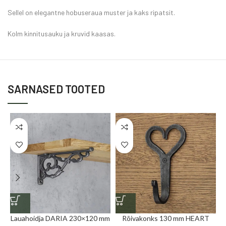
Sellel on elegantne hobuseraua muster ja kaks ripatsit.
Kolm kinnitusauku ja kruvid kaasas.
SARNASED TOOTED
Lauahoidja DARIA 230×120 mm
Rõivakonks 130 mm HEART