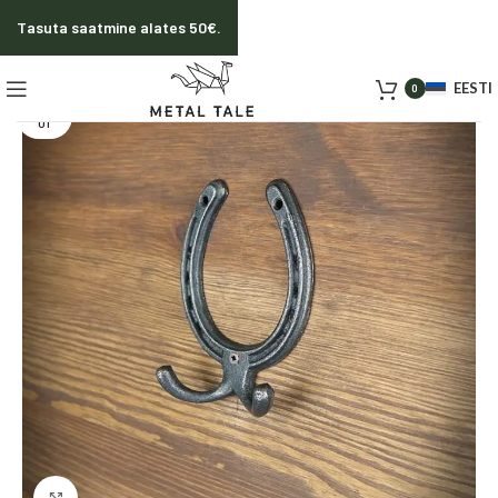
Tasuta saatmine alates 50€.
EESTI
0
SOLD O
UT