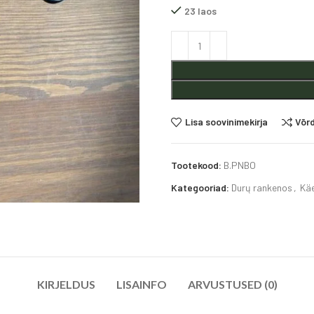
23 laos
Alternative:
Lisa soovinimekirja
Võr
Tootekood:
B.PNBO
Kategooriad:
Durų rankenos
,
Kä
KIRJELDUS
LISAINFO
ARVUSTUSED (0)