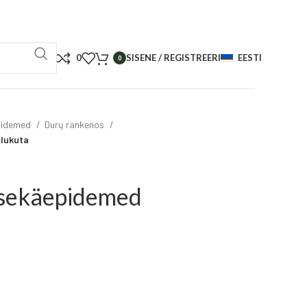
0
SISENE / REGISTREERI
EESTI
0
pidemed
Durų rankenos
lukuta
sekäepidemed