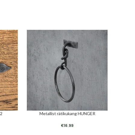
 2
Metallist rätikukang HUNGER
Dekorati
LISA KORVI
LISA KORV
€
16.99