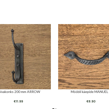
õivakonks 200 mm ARROW
Mööbli käepide MANUEL
I
LISA KORVI
€
11.99
€
8.90