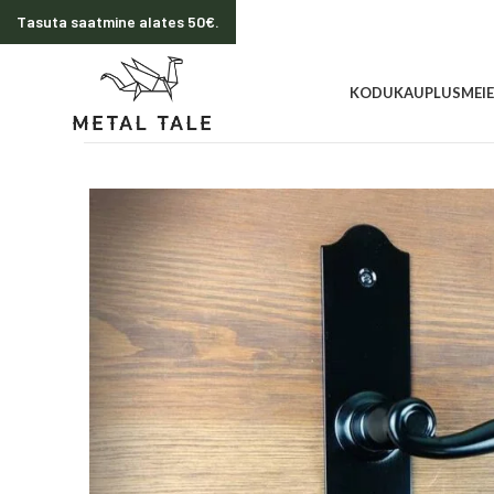
Tasuta saatmine alates 50€.
KODU
KAUPLUS
MEI