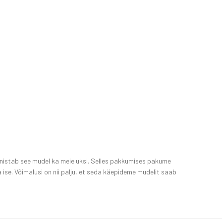
istab see mudel ka meie uksi. Selles pakkumises pakume
a ise. Võimalusi on nii palju, et seda käepideme mudelit saab