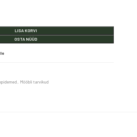
LISA KORVI
OSTA NÜÜD
dle
epidemed
,
Mööbli tarvikud