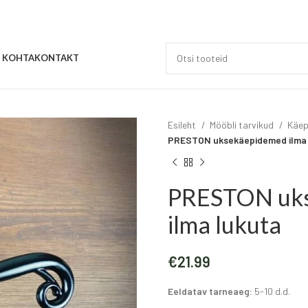
E KOHTA
KONTAKT
Esileht
Mööbli tarvikud
Käe
PRESTON uksekäepidemed ilma 
PRESTON uk
ilma lukuta
€
21.99
Eeldatav tarneaeg:
5-10 d.d.