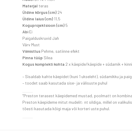
Materjal
teras
Üldine kõrgus (cm)
24
Üldine laius (cm)
11,5
Koguprojektsioon (cm)
5
Abi
Ei
Paigalduskruvid Jah
Värv Must
Viimistlus
Pehme, satiinne efekt
Pinna tüüp
Silea
Kogus komplekti kohta
2 x käepide/käepide + südamik + kinn
– Sisaldab kahte käepidet (kuni 1 ukseleht), südamikku ja pai
– toodet saab kasutada sise- ja välisuste puhul
“Preston terasest käepidemed mustad, poolmatt on kombinats
Preston käepideme mitut mudelit: nt sildiga, millel on valikul
tõesti kasutada kõigi maja või korteri uste puhul.