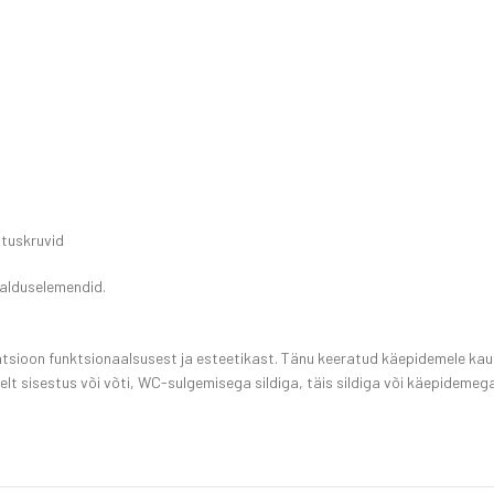
ituskruvid
galduselemendid.
ioon funktsionaalsusest ja esteetikast. Tänu keeratud käepidemele kaun
iselt sisestus või võti, WC-sulgemisega sildiga, täis sildiga või käepidemeg