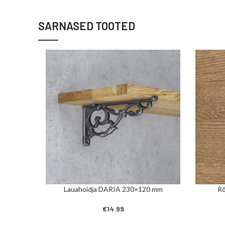
SARNASED TOOTED
Lauahoidja DARIA 230×120 mm
R
LISA KORVI
LISA KORV
€
14.99