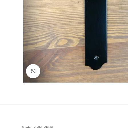
Click to enlarge
Mudel
B.PN. PRGR