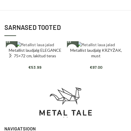
SARNASED TOOTED
Metallist laudjalg ELEGANCE
Metallist laudjalg KRZYŻAK,
75×72 cm, lakitud teras
must
€
53.99
€
97.00
NAVIGATSIOON