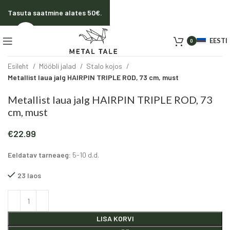
Tasuta saatmine alates 50€.
Click to enlarge
EESTI
0
Esileht
Mööbli jalad
Stalo kojos
Metallist laua jalg HAIRPIN TRIPLE ROD, 73 cm, must
Metallist laua jalg HAIRPIN TRIPLE ROD, 73
cm, must
€
22.99
Eeldatav tarneaeg:
5-10 d.d.
23 laos
Alternative:
LISA KORVI