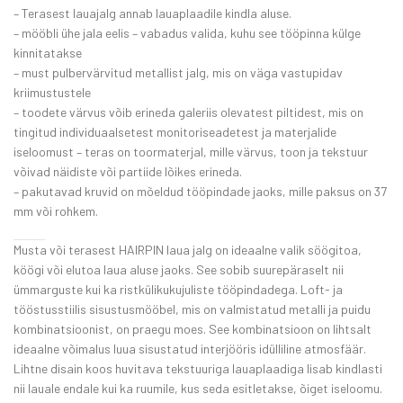
– Terasest lauajalg annab lauaplaadile kindla aluse.
– mööbli ühe jala eelis – vabadus valida, kuhu see tööpinna külge
kinnitatakse
– must pulbervärvitud metallist jalg, mis on väga vastupidav
kriimustustele
– toodete värvus võib erineda galeriis olevatest piltidest, mis on
tingitud individuaalsetest monitoriseadetest ja materjalide
iseloomust – teras on toormaterjal, mille värvus, toon ja tekstuur
võivad näidiste või partiide lõikes erineda.
– pakutavad kruvid on mõeldud tööpindade jaoks, mille paksus on 37
mm või rohkem.
Musta või terasest HAIRPIN laua jalg on ideaalne valik söögitoa,
köögi või elutoa laua aluse jaoks. See sobib suurepäraselt nii
ümmarguste kui ka ristkülikukujuliste tööpindadega. Loft- ja
tööstusstiilis sisustusmööbel, mis on valmistatud metalli ja puidu
kombinatsioonist, on praegu moes. See kombinatsioon on lihtsalt
ideaalne võimalus luua sisustatud interjööris idülliline atmosfäär.
Lihtne disain koos huvitava tekstuuriga lauaplaadiga lisab kindlasti
nii lauale endale kui ka ruumile, kus seda esitletakse, õiget iseloomu.