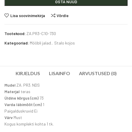
OSTA NÜÜD
Lisa soovinimekirja
Võrdle
Tootekood:
ZA.PR3-C10-730
Kategooriad:
Mööbli jalad
,
Stalo kojos
KIRJELDUS
LISAINFO
ARVUSTUSED (0)
Mudel
ZA. PR3. NDS
Materjal
teras
Üldine kõrgus (cm)
73
Varda läbimõõt (cm)
1
Paigalduskruvid Ei
Värv
Must
Kogus komplekti kohta 1 tk.