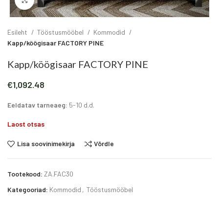
Click to enlarge
Esileht
Tööstusmööbel
Kommodid
Kapp/köögisaar FACTORY PINE
Kapp/köögisaar FACTORY PINE
€
1,092.48
Eeldatav tarneaeg:
5-10 d.d.
Laost otsas
Lisa soovinimekirja
Võrdle
Tootekood:
ZA.FAC30
Kategooriad:
Kommodid
,
Tööstusmööbel