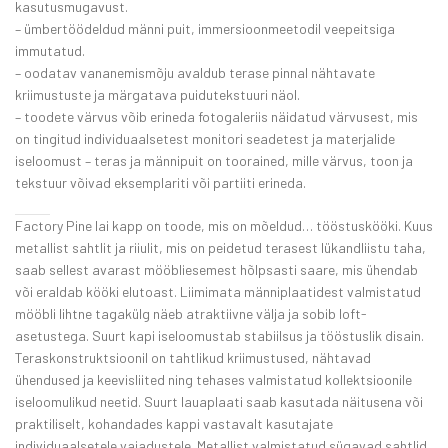
kasutusmugavust.
– ümbertöödeldud männi puit, immersioonmeetodil veepeitsiga
immutatud.
– oodatav vananemismõju avaldub terase pinnal nähtavate
kriimustuste ja märgatava puidutekstuuri näol.
– toodete värvus võib erineda fotogaleriis näidatud värvusest, mis
on tingitud individuaalsetest monitori seadetest ja materjalide
iseloomust – teras ja männipuit on toorained, mille värvus, toon ja
tekstuur võivad eksemplariti või partiiti erineda.
Factory Pine lai kapp on toode, mis on mõeldud… tööstuskööki. Kuus
metallist sahtlit ja riiulit, mis on peidetud terasest lükandliistu taha,
saab sellest avarast mööbliesemest hõlpsasti saare, mis ühendab
või eraldab kööki elutoast. Liimimata männiplaatidest valmistatud
mööbli lihtne tagakülg näeb atraktiivne välja ja sobib loft-
asetustega. Suurt kapi iseloomustab stabiilsus ja tööstuslik disain.
Teraskonstruktsioonil on tahtlikud kriimustused, nähtavad
ühendused ja keevisliited ning tehases valmistatud kollektsioonile
iseloomulikud neetid. Suurt lauaplaati saab kasutada näitusena või
praktiliselt, kohandades kappi vastavalt kasutajate
individuaalsetele vajadustele. Metallist valmistatud sügavad sahtlid