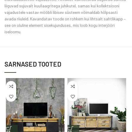
liiguvad sujuvalt kuullaagritega juhikutel, samas kui kollektsiooni
vajadustele vastav mööbli libisev süsteem võimaldab hõlpsasti
avada riiuleid. Kavandatav toode on rohkem kui lihtsalt sahtlikapp –
see on oluline element sisekujunduses, mis loob kogu interjööri
iseloomu.
SARNASED TOOTED