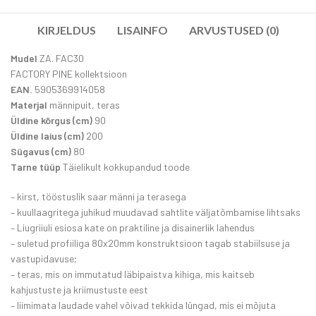
KIRJELDUS
LISAINFO
ARVUSTUSED (0)
Mudel
ZA. FAC30
FACTORY PINE kollektsioon
EAN.
5905369914058
Materjal
männipuit, teras
Üldine kõrgus (cm)
90
Üldine laius (cm)
200
Sügavus (cm)
80
Tarne tüüp
Täielikult kokkupandud toode
– kirst, tööstuslik saar männi ja terasega
– kuullaagritega juhikud muudavad sahtlite väljatõmbamise lihtsaks
– Liugriiuli esiosa kate on praktiline ja disainerlik lahendus
– suletud profiiliga 80x20mm konstruktsioon tagab stabiilsuse ja
vastupidavuse;
– teras, mis on immutatud läbipaistva kihiga, mis kaitseb
kahjustuste ja kriimustuste eest
– liimimata laudade vahel võivad tekkida lüngad, mis ei mõjuta