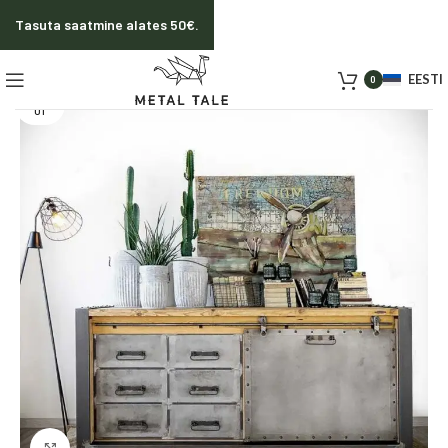
Tasuta saatmine alates 50€.
EESTI
0
SOLD O
UT