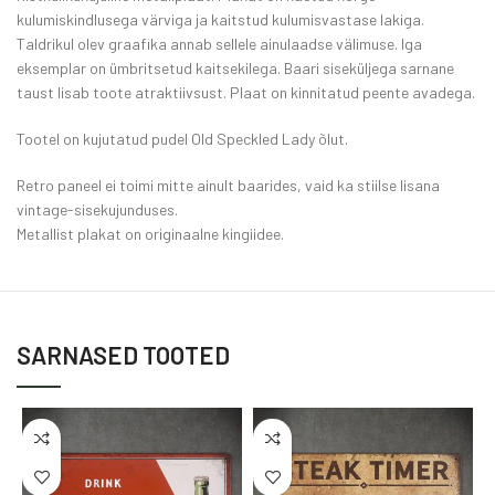
kulumiskindlusega värviga ja kaitstud kulumisvastase lakiga.
Taldrikul olev graafika annab sellele ainulaadse välimuse. Iga
eksemplar on ümbritsetud kaitsekilega. Baari siseküljega sarnane
taust lisab toote atraktiivsust. Plaat on kinnitatud peente avadega.
Tootel on kujutatud pudel Old Speckled Lady õlut.
Retro paneel ei toimi mitte ainult baarides, vaid ka stiilse lisana
vintage-sisekujunduses.
Metallist plakat on originaalne kingiidee.
SARNASED TOOTED