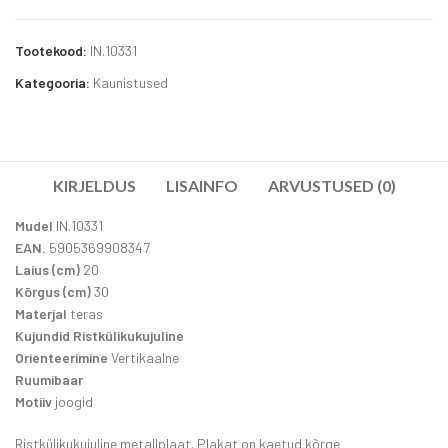
Tootekood:
IN.10331
Kategooria:
Kaunistused
KIRJELDUS
LISAINFO
ARVUSTUSED (0)
Mudel
IN.10331
EAN.
5905369908347
Laius (cm)
20
Kõrgus (cm)
30
Materjal
teras
Kujundid Ristkülikukujuline
Orienteerimine
Vertikaalne
Ruumibaar
Motiiv
joogid
Ristkülikukujuline metallplaat. Plakat on kaetud kõrge