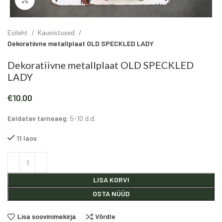
Click to enlarge
Esileht
Kaunistused
Dekoratiivne metallplaat OLD SPECKLED LADY
Dekoratiivne metallplaat OLD SPECKLED
LADY
€
10.00
Eeldatav tarneaeg:
5-10 d.d.
11 laos
Alternative:
LISA KORVI
OSTA NÜÜD
Lisa soovinimekirja
Võrdle