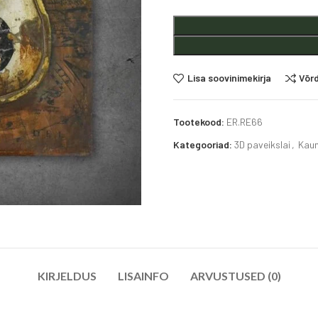
Alternative:
Lisa soovinimekirja
Võr
Tootekood:
ER.RE66
Kategooriad:
3D paveikslai
,
Kaun
KIRJELDUS
LISAINFO
ARVUSTUSED (0)