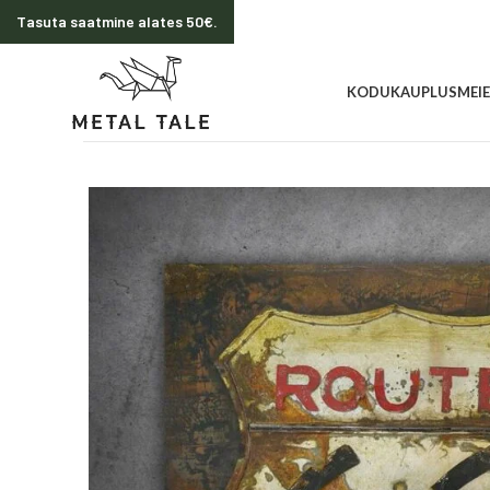
Tasuta saatmine alates 50€.
KODU
KAUPLUS
MEI