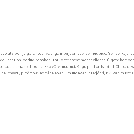
utsioon ja garanteerivad iga interjööri tõelise muutuse. Sellisel kujul te
sealusest on loodud taaskasutatud terasest materjalidest. Õigete kompone
s terasele omaseid loomulikke värvimuutusi. Kogu pind on kaetud läbipaistva
kalneuchwyty.pl tõmbavad tähelepanu, muudavad interjööri, rikuvad mustrei