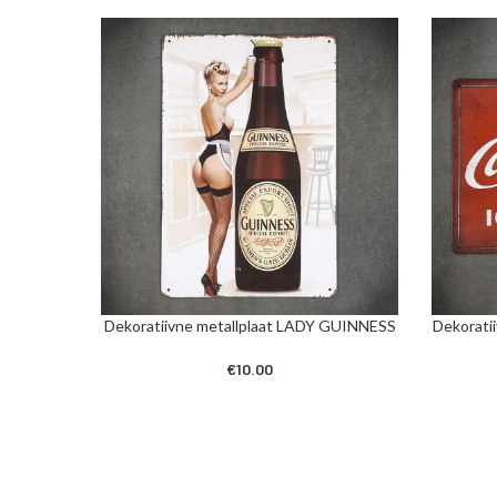
Dekoratiivne metallplaat LADY GUINNESS
Dekorati
LISA KORVI
LISA KORV
€
10.00