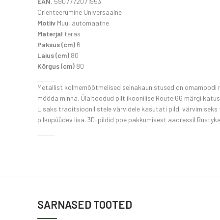
EAN.
5907772071953
Orienteerumine Universaalne
Motiiv
Muu, automaatne
Materjal
teras
Paksus (cm)
6
Laius (cm)
80
Kõrgus (cm)
80
Metallist kolmemõõtmelised seinakaunistused on omamoodi revol
mööda minna. Ülaltoodud pilt ikoonilise Route 66 märgi katu
Lisaks traditsioonilistele värvidele kasutati pildi värvimisek
pilkupüüdev lisa. 3D-pildid poe pakkumisest aadressil Rusty
SARNASED TOOTED