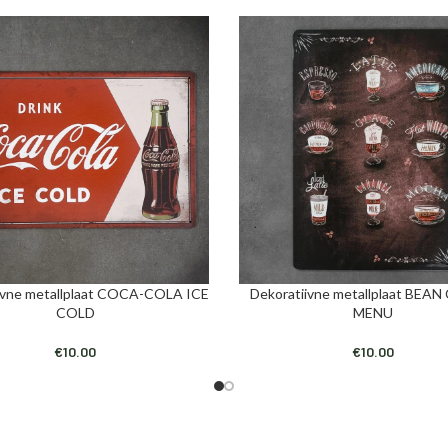
ivne metallplaat COCA-COLA ICE
Dekoratiivne metallplaat BEA
I
LISA KORVI
COLD
MENU
€
10.00
€
10.00