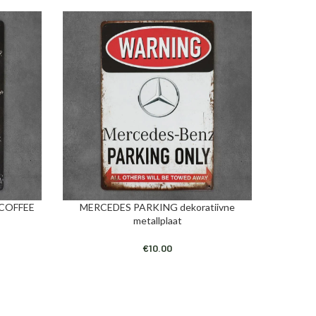
N COFFEE
MERCEDES PARKING dekoratiivne
Dekorati
LISA KORVI
LISA KORV
metallplaat
€
10.00