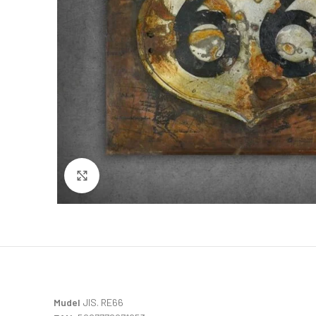
Click to enlarge
Mudel
JIS. RE66