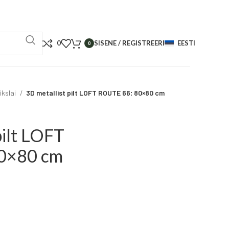
0
SISENE / REGISTREERI
EESTI
0
ikslai
3D metallist pilt LOFT ROUTE 66; 80×80 cm
pilt LOFT
0×80 cm