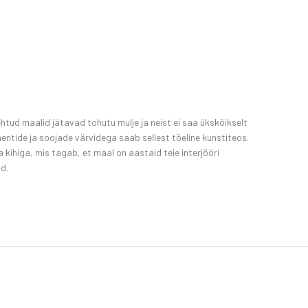
htud maalid jätavad tohutu mulje ja neist ei saa ükskõikselt
ntide ja soojade värvidega saab sellest tõeline kunstiteos.
 kihiga, mis tagab, et maal on aastaid teie interjööri
d.