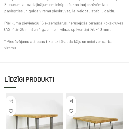
8 caurumi ar padziļinājumiem iekšpusē, kas ļauj skrūvēm labi
paslēpties un galda virsmu pieskrūvēt, lai veidotu stabilu galdu.
Pielikumā pievienoju 16 eksemplārus. nerūsējošā tērauda kokskrūves
(A2, 4,5×25 mm) un 4 gab. melni vilnas spilventiņi (40×40 mm).
* Piedāvājums attiecas tikai uz tērauda kāju un neietver darba
virsmu.
LĪDZĪGI PRODUKTI