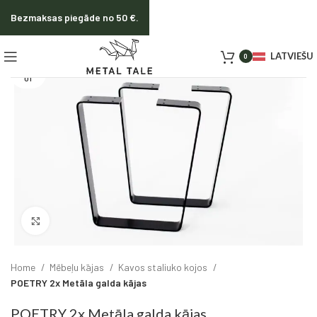
Bezmaksas piegāde no 50 €.
LATVIEŠU
0
SOLD O
UT
Click to enlarge
Home
Mēbeļu kājas
Kavos staliuko kojos
POETRY 2x Metāla galda kājas
POETRY 2x Metāla galda kājas