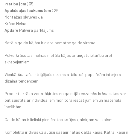
Platība (cm
) 35
Apakšdaļas laukums (cm
) 26
Montāžas skrūves Jā
Krāsa Melna
Apdare
Pulvera pārklājums
Metāla galda kājām ir cieta pamatne galda virsmai.
Pulverkrāsotas melnas metāla kājas ar augstu izturību pret
skrāpējumiem
Vienkāršs, taču intriģējošs dizains atbilstoši populārām interjera
dizaina tendencēm
Produktu krāsa var atšķirties no galerijā redzamās krāsas, kas var
būt saistīts ar individuāliem monitora iestatījumiem un materiāla
īpašībām.
Galda kājas ir lieliski piemērotas kafijas galdiņam vai solam.
Komplektā ir divas uz augšu sašaurinātas galda kājas. Katrai kājai ir