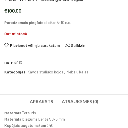
€
100.00
Paredzamais piegādes laiks:
5-10 n.d.
Out of stock
Pievienot vēlmju sarakstam
Salīdzini
SKU:
4013
Kategorijas:
Kavos staliuko kojos
,
Mēbeļu kājas
APRAKSTS
ATSAUKSMES (0)
Materiāls
Tērauds
Materiāla biezums
Lente 50×5 mm
Kopējais augstums (cm
) 40