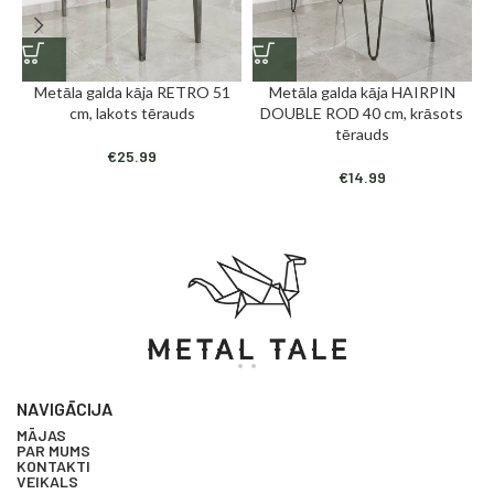
Metāla galda kāja RETRO 51
Metāla galda kāja HAIRPIN
M
cm, lakots tērauds
DOUBLE ROD 40 cm, krāsots
tērauds
€
25.99
€
14.99
NAVIGĀCIJA
MĀJAS
PAR MUMS
KONTAKTI
VEIKALS