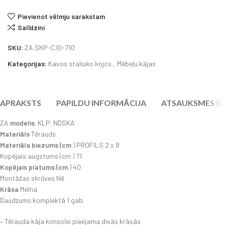
Pievienot vēlmju sarakstam
Salīdzini
SKU:
ZA.SKP-C10-710
Kategorijas:
Kavos staliuko kojos
,
Mēbeļu kājas
APRAKSTS
PAPILDU INFORMĀCIJA
ATSAUKSMES (0
ZA
modelis
. KLP. NDSKA
Materiāls
Tērauds
Materiāla biezums (cm
) PROFILS 2 x 8
Kopējais augstums (cm ) 71
Kopējais platums (cm
) 40
Montāžas skrūves Nē
Krāsa
Melna
Daudzums komplektā 1 gab.
– Tērauda kāja konsolei pieejama divās krāsās