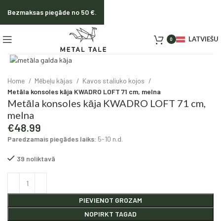
Bezmaksas piegāde no 50 €.
LATVIEŠU
0
Click to enlarge
Home
Mēbeļu kājas
Kavos staliuko kojos
Metāla konsoles kāja KWADRO LOFT 71 cm, melna
Metāla konsoles kāja KWADRO LOFT 71 cm,
melna
€
48.99
Paredzamais piegādes laiks:
5-10 n.d.
39 noliktavā
Alternative:
PIEVIENOT GROZAM
NOPIRKT TAGAD