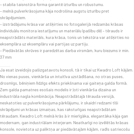
– stabila taisnstūra forma garantē izturību un robustumu.
– melnā pulverkrāsojuma kāja nodrošina augstu izturību pret
skrāpējumiem.
– izstrādājumu krāsa var atšķirties no fotogalerijā redzamās krāsas
individuālu monitora iestatījumu un materiālu īpašību dēļ – tērauds ir
neapstrādāts materiāls, kura krāsa, tonis un tekstūra var atšķirties no
eksemplāra uz eksemplāru vai partijas uz partiju.
– Piedāvātās skrūves ir paredzētas darba virsmām, kuru biezums ir min.
37 mm
Ja esat izveidojis pašizgatavotu konsoli, tā ir tikai uz Kwadro Loft kājām.
No vienas puses, vienkārša un intuitīva uzstādīšana, no otras puses,
drosmīgs, bēniņiem līdzīgs efekts priekšnama vai gaiteņa
galda formā
.
Zem galda pamatnes esošais modelis ir ļoti vienkārša dizaina un
industriāla nagla kombinācija. Neapstrādātajā tērauda versijā,
neskatoties uz pulverkrāsojuma pārklājumu, ir skaidri redzami tīši
skrāpējumi un krāsas izmaiņas, kas raksturīgas neapstrādātam
tēraudam. Kwadro Loft
melnā krās
ā ir mierīgāka, elegantāka kāja gan
modernam, gan industriālam interjeram. Neatkarīgi no izvēlētās krāsas
konsole, novietota uz paliktņa ar piedāvātajām kājām, radīs satriecošu