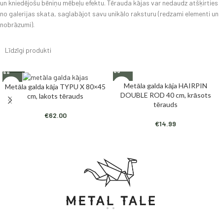
un kniedējošu
bēniņu
mēbeļu efektu. Tērauda kājas var nedaudz atšķirties
no galerijas skata, saglabājot savu unikālo raksturu (redzami elementi un
nobrāzumi).
Līdzīgi produkti
Metāla galda kāja HAIRPIN
Metāla galda kāja TYPU X 80×45
DOUBLE ROD 40 cm, krāsots
cm, lakots tērauds
tērauds
€
62.00
€
14.99