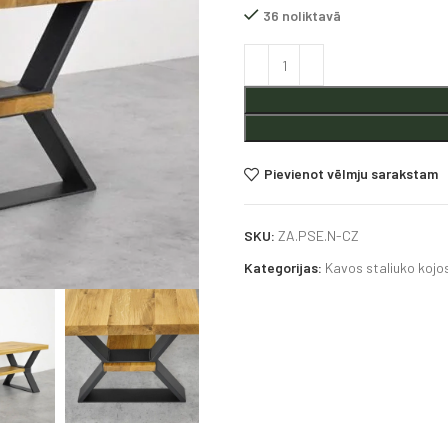
36 noliktavā
Alternative:
Pievienot vēlmju sarakstam
SKU:
ZA.PSE.N-CZ
Kategorijas:
Kavos staliuko kojo