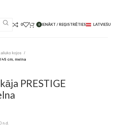
0
IENĀKT / REĢISTRĒTIES
LATVIEŠU
0
aliuko kojos
X45 cm, melna
 kāja PRESTIGE
elna
 n.d.