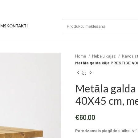
UMS
KONTAKTI
Home
Mēbeļu kājas
Kavos st
Metāla galda kāja PRESTIGE 40
Metāla galda
40X45 cm, m
€
60.00
Paredzamais piegādes laiks:
5-10