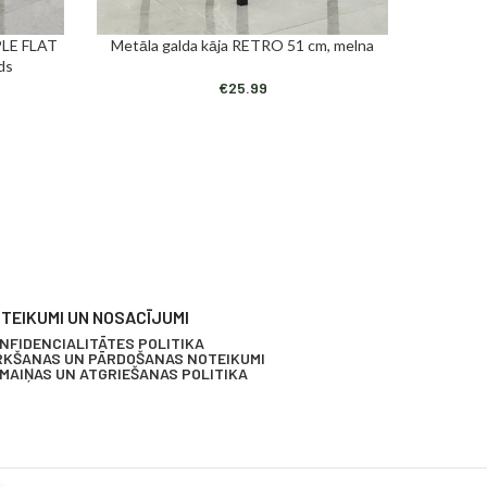
PLE FLAT
Metāla galda kāja RETRO 51 cm, melna
Metāla 
PIEVIENOT GROZAM
PIEVIENO
ds
€
25.99
TEIKUMI UN NOSACĪJUMI
NFIDENCIALITĀTES POLITIKA
RKŠANAS UN PĀRDOŠANAS NOTEIKUMI
MAIŅAS UN ATGRIEŠANAS POLITIKA