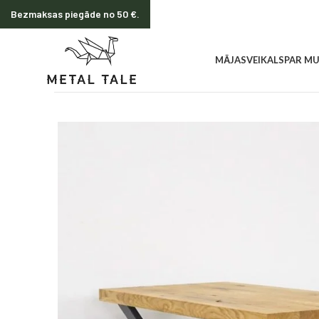
Bezmaksas piegāde no 50 €.
MĀJAS
VEIKALS
PAR M