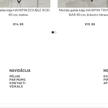
galda kāja HAIRPIN DOUBLE ROD
Metāla galda kāja HAIRPIN TRI
T GROZAM
PIEVIENOT GROZAM
40 cm, melna
BAR 40 cm, krāsots tērau
€
14.99
€
15.99
NAVIGĀCIJA
NO
MĀJAS
KO
PAR MUMS
PI
KONTAKTI
AP
VEIKALS