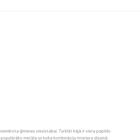
)
 piemērota ģimenes viesistabai. Turklāt kājā ir vieta papildu
n populārāko metāla un koka kombināciju interjera dizainā.