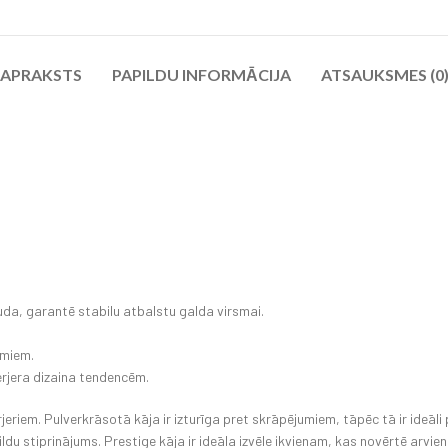
APRAKSTS
PAPILDU INFORMĀCIJA
ATSAUKSMES (0
da, garantē stabilu atbalstu galda virsmai.
umiem.
terjera dizaina tendencēm.
rjeriem. Pulverkrāsotā kāja ir izturīga pret skrāpējumiem, tāpēc tā ir ideāli
du stiprinājums. Prestige kāja ir ideāla izvēle ikvienam, kas novērtē arvie