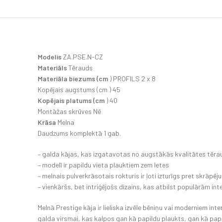
Modelis
ZA.PSE.N-CZ
Materiāls
Tērauds
Materiāla biezums (cm
) PROFILS 2 x 8
Kopējais augstums (cm ) 45
Kopējais platums (cm
) 40
Montāžas skrūves Nē
Krāsa
Melna
Daudzums komplektā 1 gab.
– galda kājas, kas izgatavotas no augstākās kvalitātes tērau
– modelī ir papildu vieta plauktiem zem letes
– melnais pulverkrāsotais rokturis ir ļoti izturīgs pret skrāpēj
– vienkāršs, bet intriģējošs dizains, kas atbilst populārām in
Melnā Prestige kāja ir lieliska izvēle bēniņu vai moderniem inte
galda virsmai, kas kalpos gan kā papildu plaukts, gan kā papil