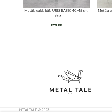
Metāla galda kāja URIS BASIC 40×45 cm,
Metāla 
PIEVIENOT GROZAM
PIEVIENO
melna
€
29.00
METALTALE © 2023