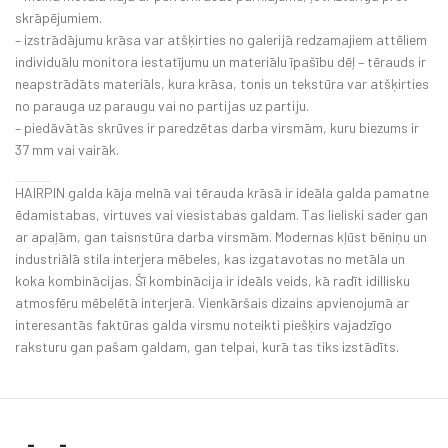
skrāpējumiem.
– izstrādājumu krāsa var atšķirties no galerijā redzamajiem attēliem
individuālu monitora iestatījumu un materiālu īpašību dēļ – tērauds ir
neapstrādāts materiāls, kura krāsa, tonis un tekstūra var atšķirties
no parauga uz paraugu vai no partijas uz partiju.
– piedāvātās skrūves ir paredzētas darba virsmām, kuru biezums ir
37 mm vai vairāk.
HAIRPIN galda kāja melnā vai tērauda krāsā ir ideāla galda pamatne
ēdamistabas, virtuves vai viesistabas galdam. Tas lieliski sader gan
ar apaļām, gan taisnstūra darba virsmām. Modernas kļūst bēniņu un
industriālā stila interjera mēbeles, kas izgatavotas no metāla un
koka kombinācijas. Šī kombinācija ir ideāls veids, kā radīt idillisku
atmosfēru mēbelētā interjerā. Vienkāršais dizains apvienojumā ar
interesantās faktūras galda virsmu noteikti piešķirs vajadzīgo
raksturu gan pašam galdam, gan telpai, kurā tas tiks izstādīts.