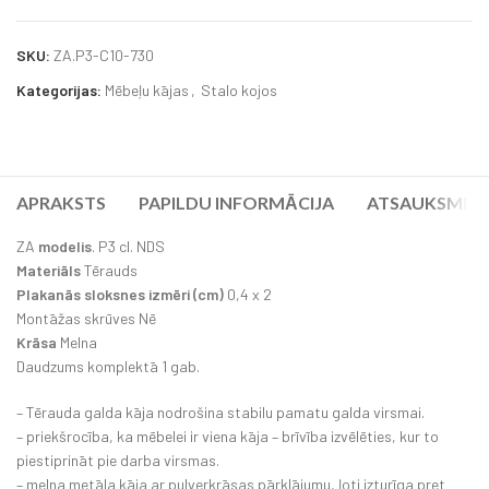
SKU:
ZA.P3-C10-730
Kategorijas:
Mēbeļu kājas
,
Stalo kojos
APRAKSTS
PAPILDU INFORMĀCIJA
ATSAUKSMES (
ZA
modelis
. P3 cl. NDS
Materiāls
Tērauds
Plakanās sloksnes izmēri (cm)
0,4 x 2
Montāžas skrūves Nē
Krāsa
Melna
Daudzums komplektā 1 gab.
– Tērauda galda kāja nodrošina stabilu pamatu galda virsmai.
– priekšrocība, ka mēbelei ir viena kāja – brīvība izvēlēties, kur to
piestiprināt pie darba virsmas.
– melna metāla kāja ar pulverkrāsas pārklājumu, ļoti izturīga pret