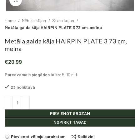
Click to enlarge
Home
Mēbeļu kājas
Stalo kojos
Metāla galda kāja HAIRPIN PLATE 3 73 cm, melna
Metāla galda kāja HAIRPIN PLATE 3 73 cm,
melna
€
20.99
Paredzamais piegādes laiks:
5-10 n.d.
23 noliktavā
Alternative:
PIEVIENOT GROZAM
NOPIRKT TAGAD
Pievienot vēlmju sarakstam
Salīdzini