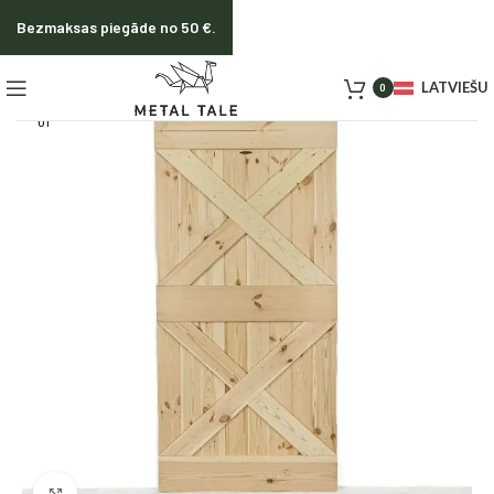
Bezmaksas piegāde no 50 €.
LATVIEŠU
0
SOLD O
UT