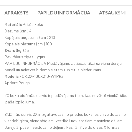
APRAKSTS
PAPILDU INFORMĀCIJA
ATSAUKSMES (
Materiāls
Priežu koks
Biezums (cm ) 4
Kopējais augstums (cm ) 210
Kopējais platums (cm ) 100
Svars (kg
) 35
Paviršiaus tipas Lygūs
PAPILDU INFORMĀCIJA Piedāvājums attiecas tikai uz vienu durvju
paneli un neietver bīdāmo sistēmu un citus piederumus.
Modelis
FOR.2X-100X210-WYPRZ
Apdare Rough
2X koka bīdāmās durvis ir piedāvājums tiem, kas novērtē vienkāršību
īpašā izpildījumā.
Bīdāmās durvis 2X ir izgatavotas no priedes koksnes un veidotas no
viendabīgiem, viendabīgiem, vertikāli novietotiem masīviem dēļiem.
Durvju ārpuse ir veidota no dēļiem, kas rāmī veido divas X formas.