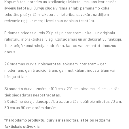
Kopumā tas ir precīzs un izteiksmīgs izkārtojums, kas iepriecinās
ikvienu lietotāju. Durvju gludā virsma ar labi pamanāmo koka
tekstūru piešķir tām raksturu un izturību, savukārt uz dēļiem
redzamie riņķi un mezgli izceļ koka dabisko tekstūru.
Bīdāmās priedes durvis 2X piešķir interjeram unikālu un oriģinālu
raksturu, ir praktiskas, viegli uzstādāmas un ar dekoratīvu funkciju.
To izturīgā konstrukcija nodrošina, ka tos var izmantot daudzus
gadus.
2X bīdāmās durvis ir piemērotas jebkuram interjeram – gan
modernam, gan tradicionālam, gan rustikālam, industriālam vai
bēniņu stilam.
Standarta durvju izmērs ir 100 cm x 210 cm, biezums – 4 cm, un tās
tiek piegādātas neapstrādātas.
2X bīdāmo durvju daudzpusība padara tās ideāli piemērotas 70 cm,
80 cm un 90 cm garām durvīm.
*Pārdodamo produktu, durvis ir salocītas, attēlos redzams
faktiskais stāvoklis.