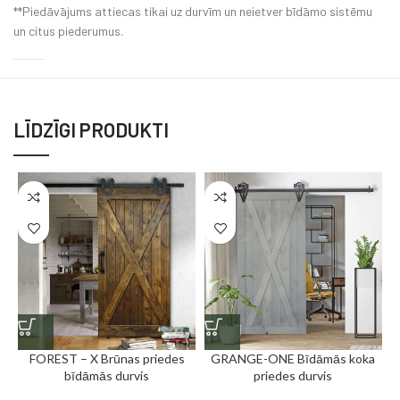
**Piedāvājums attiecas tikai uz durvīm un neietver bīdāmo sistēmu
un citus piederumus.
LĪDZĪGI PRODUKTI
FOREST – X Brūnas priedes
GRANGE-ONE Bīdāmās koka
bīdāmās durvis
priedes durvis