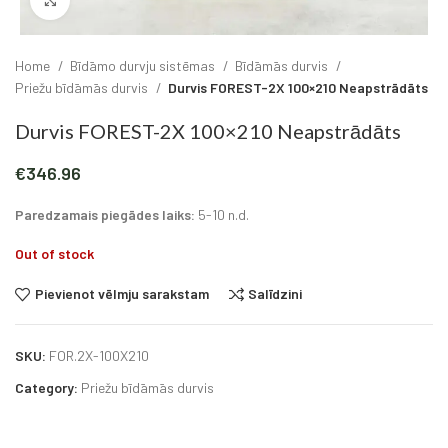
Click to enlarge
Home
Bīdāmo durvju sistēmas
Bīdāmās durvis
Priežu bīdāmās durvis
Durvis FOREST-2X 100×210 Neapstrādāts
Durvis FOREST-2X 100×210 Neapstrādāts
€
346.96
Paredzamais piegādes laiks:
5-10 n.d.
Out of stock
Pievienot vēlmju sarakstam
Salīdzini
SKU:
FOR.2X-100X210
Category:
Priežu bīdāmās durvis