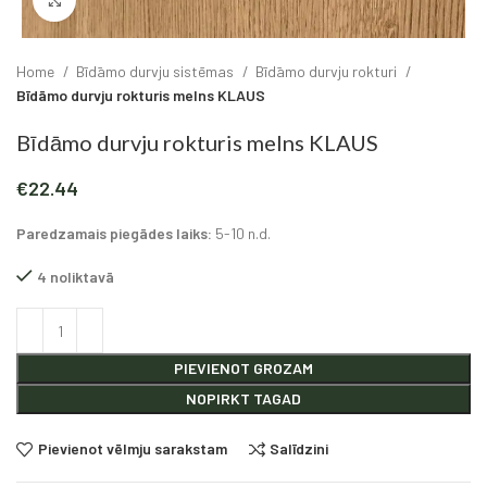
Click to enlarge
Home
Bīdāmo durvju sistēmas
Bīdāmo durvju rokturi
Bīdāmo durvju rokturis melns KLAUS
Bīdāmo durvju rokturis melns KLAUS
€
22.44
Paredzamais piegādes laiks:
5-10 n.d.
4 noliktavā
Alternative:
PIEVIENOT GROZAM
NOPIRKT TAGAD
Pievienot vēlmju sarakstam
Salīdzini