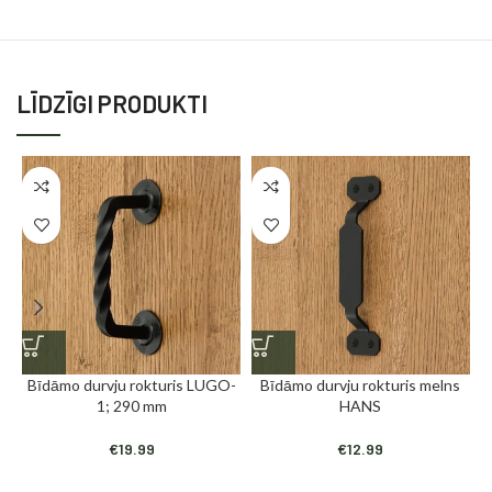
LĪDZĪGI PRODUKTI
Bīdāmo durvju rokturis LUGO-
Bīdāmo durvju rokturis melns
1; 290 mm
HANS
€
19.99
€
12.99