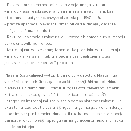
– Pulvera pārklājums nodrošina virs vidējā līmeņa izturību
– margu krāsa lieliski sader ar visām melnajām vadlīnijām, kas
atrodamas Rustykalneuchwyty.pl veikala piedāvājumā.
– precīza apstrāde, pievēršot uzmanību katrai detaļai, garantē
pilnīgu lietošanas komfortu.
– Roktura universālais raksturs ļauj uzstādīt bīdāmās durvis, mēbeļu
durvis un atvilktņu frontes.
– izstrādājumu var veiksmīgi izmantot kā praktisku vārtu turētāju.
– margu vienkāršā arhitektūra padara tās ideāli piemērotas
jebkuram interjeram neatkarīgi no stila.
Plašajā Rustykalneuchwyty.pl bīdāmo durvju rokturu klāstā ir gan
vienkāršas arhitektūras, gan dekorēti, sarežģītāki modeļi. Mūsu
piedāvātie bīdāmo durvju rokturi ir izgatavoti, pievēršot uzmanību
katrai detaļai, kas garantē ērtu un uzticamu lietošanu. Šīs
kategorijas izstrādājumi izceļ visas bīdāmās sistēmas raksturu un
skaistumu. Uzstādot divus atšķirīgus margu margas vienam durvju
modelim, var pilnībā mainīt durvju stilu. Atkarībā no izvēlētā modeļa
parādītie rokturi piešķir spēcīgu vai maigu akcentu mūsdienu, lauku
un bēniņu interjeriem.