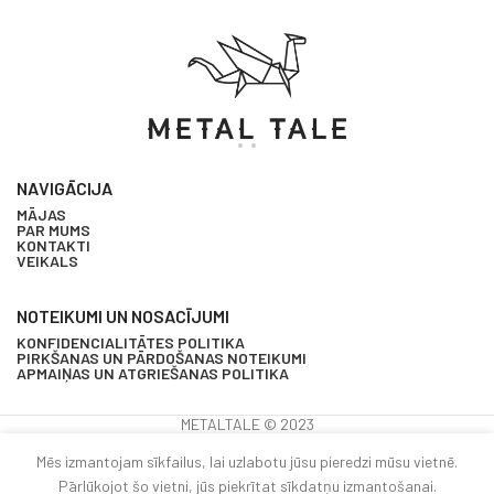
NAVIGĀCIJA
MĀJAS
PAR MUMS
KONTAKTI
VEIKALS
NOTEIKUMI UN NOSACĪJUMI
KONFIDENCIALITĀTES POLITIKA
PIRKŠANAS UN PĀRDOŠANAS NOTEIKUMI
APMAIŅAS UN ATGRIEŠANAS POLITIKA
METALTALE © 2023
Bīdāmo
Mēs izmantojam sīkfailus, lai uzlabotu jūsu pieredzi mūsu vietnē.
durvju
Pārlūkojot šo vietni, jūs piekrītat sīkdatņu izmantošanai.
0