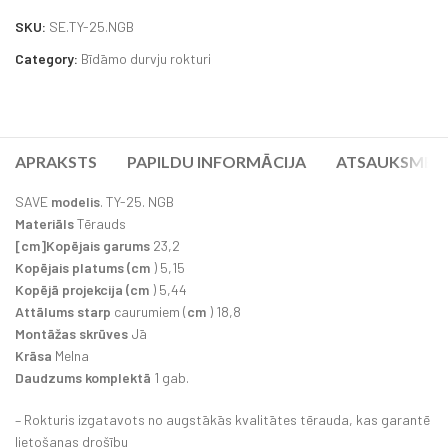
SKU:
SE.TY-25.NGB
Category:
Bīdāmo durvju rokturi
APRAKSTS
PAPILDU INFORMĀCIJA
ATSAUKSMES (
SAVE
modelis
. TY-25. NGB
Materiāls
Tērauds
[cm]Kopējais garums
23,2
Kopējais platums (cm
) 5,15
Kopējā projekcija (cm
) 5,44
Attālums starp
caurumiem (
cm
) 18,8
Montāžas skrūves
Jā
Krāsa
Melna
Daudzums komplektā
1 gab.
– Rokturis izgatavots no augstākās kvalitātes tērauda, kas garantē
lietošanas drošību